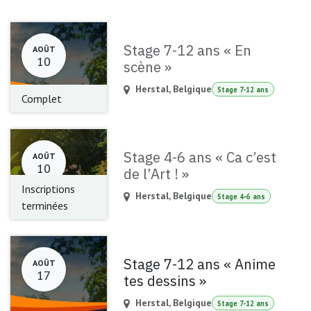
Stage 7-12 ans « En
AOÛT
10
scène »
Herstal
,
Belgique
Stage 7-12 ans
Complet
Stage 4-6 ans « Ca c’est
AOÛT
10
de l’Art ! »
Inscriptions
Herstal
,
Belgique
Stage 4-6 ans
terminées
Stage 7-12 ans « Anime
AOÛT
17
tes dessins »
Herstal
,
Belgique
Stage 7-12 ans