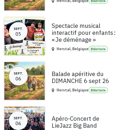
Herstal
,
Belgique
Billetterie
Spectacle musical
SEPT.
interactif pour enfants :
05
« Je déménage »
Herstal
,
Belgique
Billetterie
Balade apéritive du
SEPT.
06
DIMANCHE 6 sept 26
Herstal
,
Belgique
Billetterie
Apéro-Concert de
SEPT.
06
LieJazz Big Band