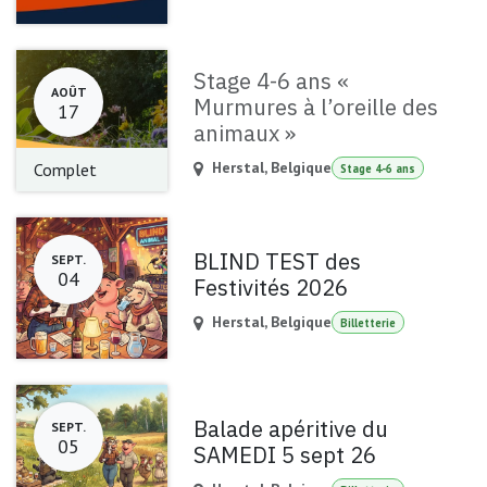
Stage 4-6 ans «
AOÛT
Murmures à l’oreille des
17
animaux »
Herstal
,
Belgique
Complet
Stage 4-6 ans
BLIND TEST des
SEPT.
04
Festivités 2026
Herstal
,
Belgique
Billetterie
Balade apéritive du
SEPT.
05
SAMEDI 5 sept 26