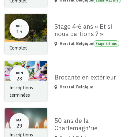
Herstal
,
Belgique
Complet
Stage 7-12 ans
Stage 4-6 ans « Et si
JUIL.
13
nous partions ? »
Herstal
,
Belgique
Stage 4-6 ans
Complet
JUIN
Brocante en extérieur
28
Herstal
,
Belgique
Inscriptions
terminées
50 ans de la
MAI
29
Charlemagn'rie
Inscriptions