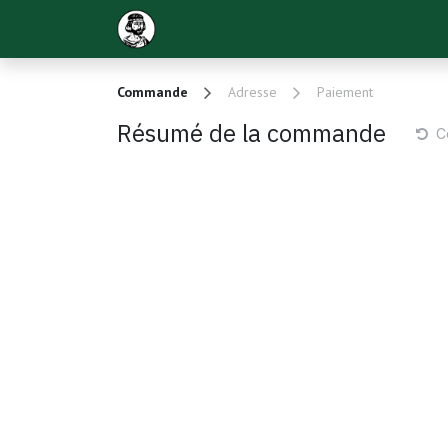
Se rendre au contenu
Agenda
Sponsoring 2026
Commande
Adresse
Paiement
Résumé de la commande
C